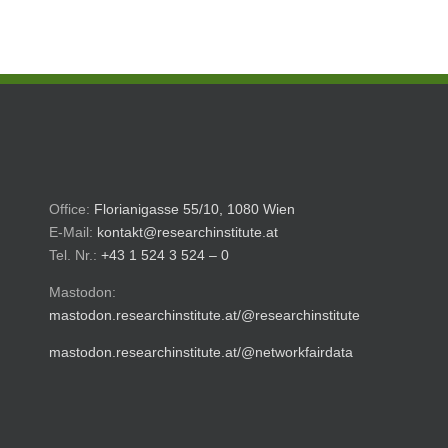
Office:
Florianigasse 55/10, 1080 Wien
E-Mail:
kontakt@researchinstitute.at
Tel. Nr.:
+43 1 524 3 524 – 0
Mastodon:
mastodon.researchinstitute.at/@researchinstitute
mastodon.researchinstitute.at/@networkfairdata