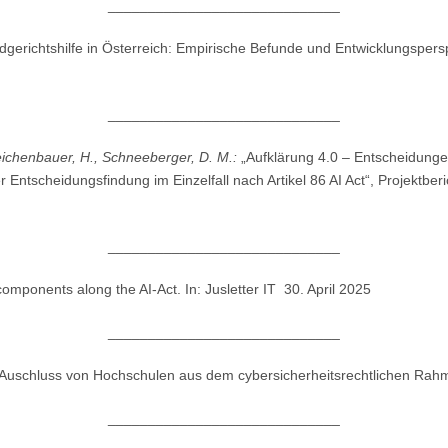
_____________________________
dgerichtshilfe in Österreich: Empirische Befunde und Entwicklungspersp
_____________________________
eichenbauer, H., Schneeberger, D. M.:
„Aufklärung 4.0 – Entscheidungen
Entscheidungsfindung im Einzelfall nach Artikel 86 AI Act“, Projektberi
_____________________________
y components along the AI-Act. In: Jusletter IT 30. April 2025
_____________________________
Auschluss von Hochschulen aus dem cybersicherheitsrechtlichen Rahmen 
_____________________________