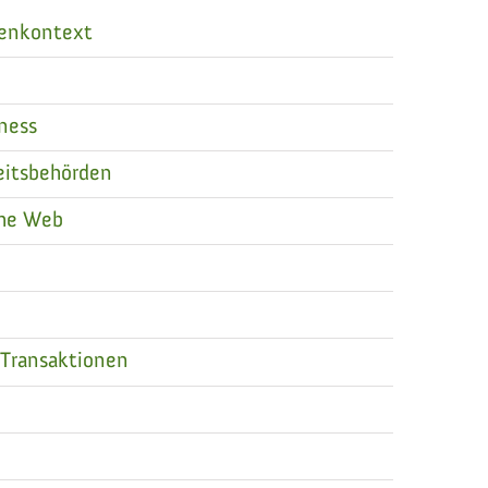
tenkontext
ness
eitsbehörden
the Web
-Transaktionen