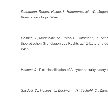
Rothmann, Robert; Haider, I., Hammerschick, W.
: „Jugen
Kriminalsoziologie, Wien.
Hospes, J., Madeleine, M., Poindl P., Rothmann, R., Sch
theoretischen Grundlagen des Rechts auf Erläuterung der 
Wien.
Hospes, J.
: Risk classification of AI cyber security safet
Sasdelli, D., Hospes, J., Edelmann, N., Tschohl, C.
: Zum 