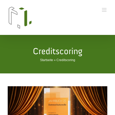
Skip
to
content
Creditscoring
Startseite
»
Creditscoring