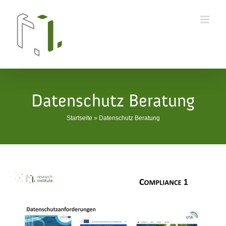
Skip
to
content
Datenschutz Beratung
Startseite
»
Datenschutz Beratung