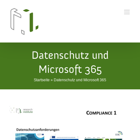
Skip
to
content
Datenschutz und
Microsoft 365
Startseite
»
Datenschutz und Microsoft 365