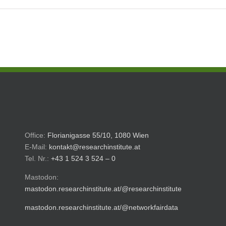
Office:
Florianigasse 55/10, 1080 Wien
E-Mail:
kontakt@researchinstitute.at
Tel. Nr.:
+43 1 524 3 524 – 0
Mastodon:
mastodon.researchinstitute.at/@researchinstitute
mastodon.researchinstitute.at/@networkfairdata