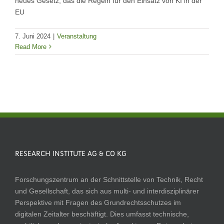
neues Gesetz, das die Regeln für den Einsatz von KI in der
EU
7. Juni 2024
|
Veranstaltung
Read More
RESEARCH INSTITUTE AG & CO KG
Forschungszentrum an der Schnittstelle von Technik, Recht
und Gesellschaft, das sich aus multi- und interdisziplinärer
Perspektive mit Fragen des Grundrechtsschutzes im
digitalen Zeitalter beschäftigt. Dies umfasst technische,