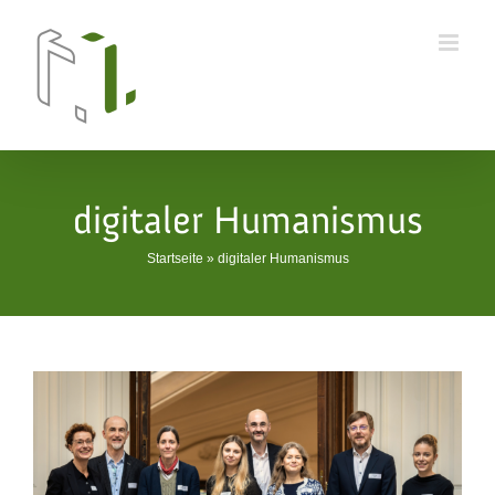
Skip
to
content
digitaler Humanismus
Startseite
»
digitaler Humanismus