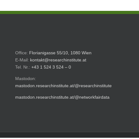
Office:
Florianigasse 55/10, 1080 Wien
E-Mail:
kontakt@researchinstitute.at
Tel. Nr.:
+43 1 524 3 524 – 0
Mastodon:
mastodon.researchinstitute.at/@researchinstitute
mastodon.researchinstitute.at/@networkfairdata