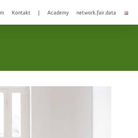
am
Kontakt
|
Academy
network.fair.data