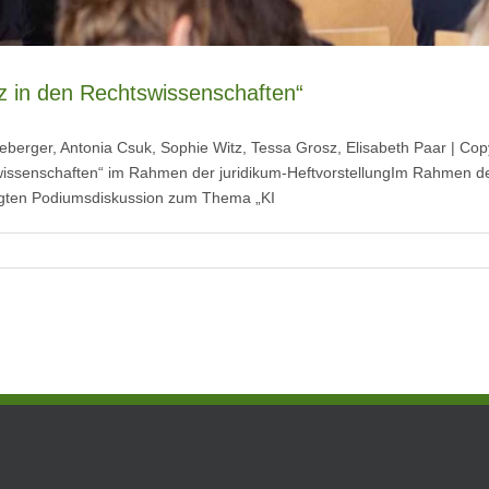
nz in den Rechtswissenschaften“
hneeberger, Antonia Csuk, Sophie Witz, Tessa Grosz, Elisabeth Paar | 
wissenschaften“ im Rahmen der juridikum-HeftvorstellungIm Rahmen der H
egten Podiumsdiskussion zum Thema „KI