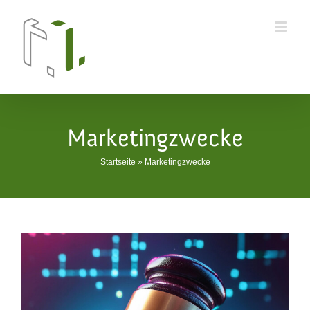
Skip
to
content
Marketingzwecke
Startseite
»
Marketingzwecke