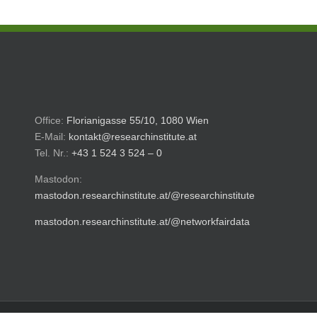
Office:
Florianigasse 55/10, 1080 Wien
E-Mail:
kontakt@researchinstitute.at
Tel. Nr.:
+43 1 524 3 524 – 0
Mastodon:
mastodon.researchinstitute.at/@researchinstitute
mastodon.researchinstitute.at/@networkfairdata