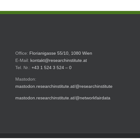
Office:
Florianigasse 55/10, 1080 Wien
E-Mail:
kontakt@researchinstitute.at
Tel. Nr.:
+43 1 524 3 524 – 0
Mastodon:
mastodon.researchinstitute.at/@researchinstitute
mastodon.researchinstitute.at/@networkfairdata