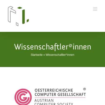
Skip
to
content
Wissenschaftler*innen
Startseite
»
Wissenschaftler*innen