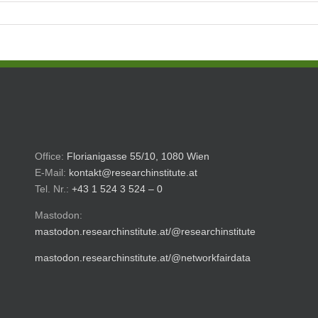
Office:
Florianigasse 55/10, 1080 Wien
E-Mail:
kontakt@researchinstitute.at
Tel. Nr.:
+43 1 524 3 524 – 0
Mastodon:
mastodon.researchinstitute.at/@researchinstitute
mastodon.researchinstitute.at/@networkfairdata