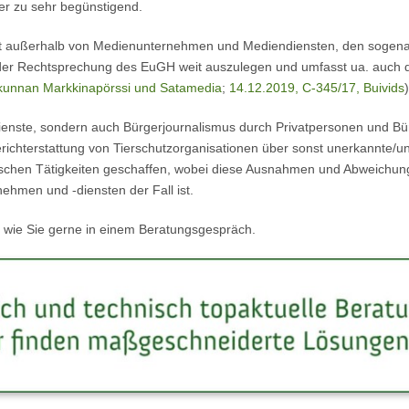
r zu sehr begünstigend.
gkeit außerhalb von Medienunternehmen und Mediendiensten, den sogena
 der Rechtsprechung des EuGH weit auszulegen und umfasst ua. auch den
kunnan Markkinapörssi und Satamedia
;
14.12.2019, C-345/17, Buivids
)
ienste, sondern auch Bürgerjournalismus durch Privatpersonen und Bü
Berichterstattung von Tierschutzorganisationen über sonst unerkannte/
alistischen Tätigkeiten geschaffen, wobei diese Ausnahmen und Abwei
hmen und -diensten der Fall ist.
n wie Sie gerne in einem Beratungsgespräch.