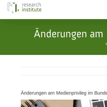
Skip
to
content
Änderungen am M
S
Änderungen am Medienprivileg im Bunde
View