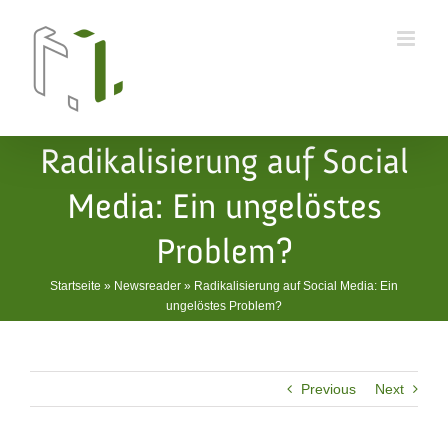
Skip
to
content
Radikalisierung auf Social
Media: Ein ungelöstes
Problem?
Startseite
»
Newsreader
»
Radikalisierung auf Social Media: Ein
ungelöstes Problem?
Previous
Next