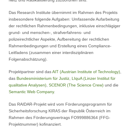
Netz und Radikalisierung zuzuordnen sind.
Das Research Institute übernimmt im Rahmen des Projekts
insbesondere folgende Aufgaben: Umfassende Aufarbeitung
der rechtlichen Rahmenbedingungen, inklusive einschlägiger
grund‐ und menschen‐, strafverfahrens‐ und
polizeirechtlicher Aspekte, Aufbereitung der rechtlichen
Rahmenbedingungen und Erstellung eines Compliance‐
Leitfadens (zusammen einer interdisziplinären
Folgenabschätzung).
Projektpartner sind das
AIT (Austrian Institute of Technology)
,
das
Bundesministerium für Justiz
,
LIquA (Linzer Institut für
qualitative Analysen)
,
SCENOR (The Science Crew)
und die
Semantic Web Company
.
Das RAIDAR-Projekt wird vom Förderungsprogramm für
Sicherheitsforschung KIRAS der Republik Österreich im
Rahmen des Förderungsvertrags FO999886364 (FFG-
Projektnummer) kofinanziert.