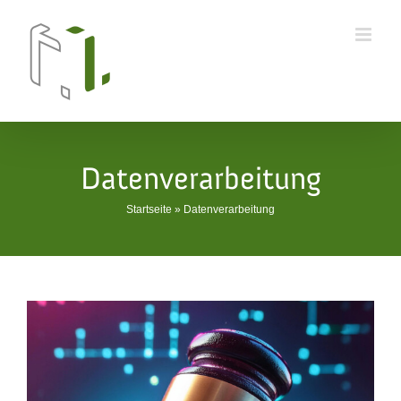
Skip
to
content
Datenverarbeitung
Startseite
»
Datenverarbeitung