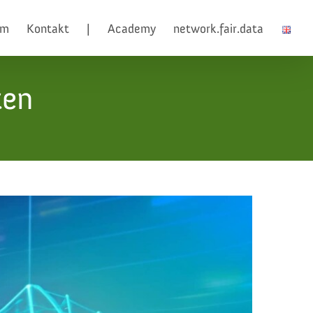
am
Kontakt
|
Academy
network.fair.data
ten