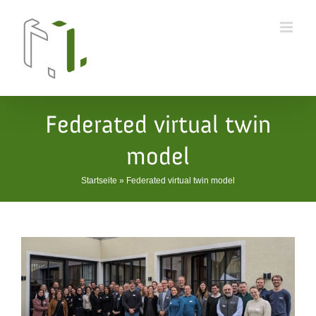
Skip
to
content
Federated virtual twin
model
Startseite
»
Federated virtual twin model