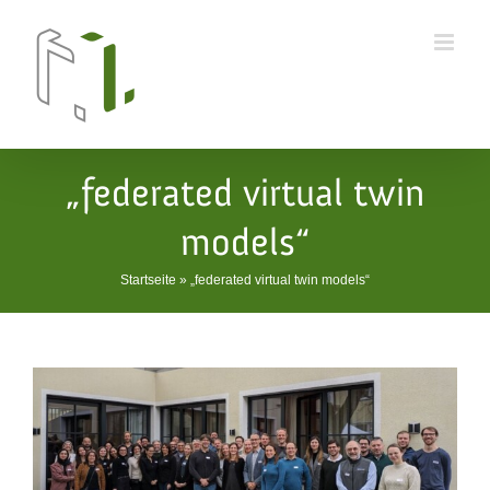
Skip
to
content
„federated virtual twin
models“
Startseite
»
„federated virtual twin models“