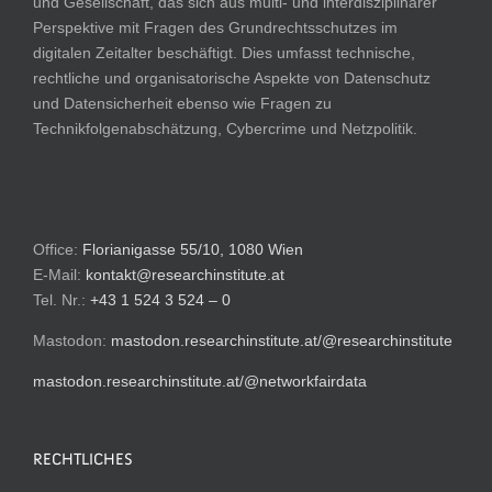
und Gesellschaft, das sich aus multi- und interdisziplinärer
Perspektive mit Fragen des Grundrechtsschutzes im
digitalen Zeitalter beschäftigt. Dies umfasst technische,
rechtliche und organisatorische Aspekte von Datenschutz
und Datensicherheit ebenso wie Fragen zu
Technikfolgenabschätzung, Cybercrime und Netzpolitik.
Office:
Florianigasse 55/10, 1080 Wien
E-Mail:
kontakt@researchinstitute.at
Tel. Nr.:
+43 1 524 3 524 – 0
Mastodon:
mastodon.researchinstitute.at/@researchinstitute
mastodon.researchinstitute.at/@networkfairdata
RECHTLICHES