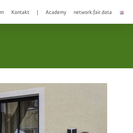
am
Kontakt
|
Academy
network.fair.data