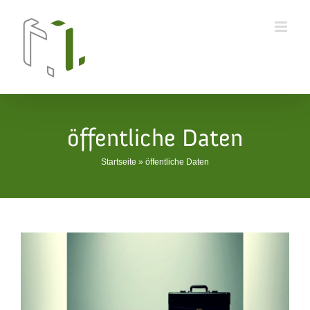
Skip
to
content
öffentliche Daten
Startseite
»
öffentliche Daten