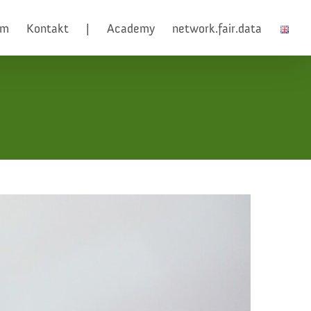
am
Kontakt
|
Academy
network.fair.data