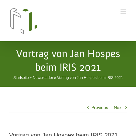
Skip
to
content
Vortrag von Jan Hospes
beim IRIS 2021
Startseite
»
Newsreader
»
Vortrag von Jan Hospes beim IRIS 2021
Previous
Next
Vortrag von Jan Hospes beim IRIS 2021