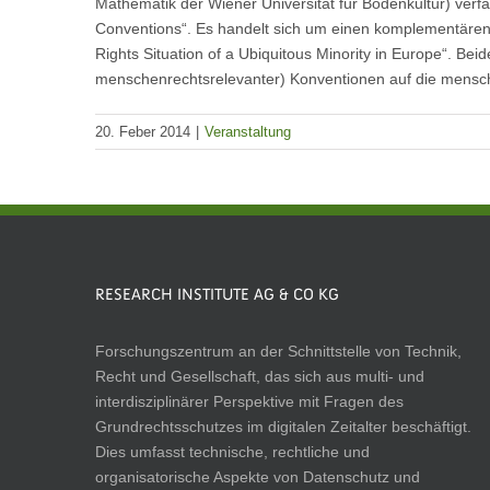
Mathematik der Wiener Universität für Bodenkultur) verfa
Conventions“. Es handelt sich um einen komplementären
Rights Situation of a Ubiquitous Minority in Europe“. Beid
menschenrechtsrelevanter) Konventionen auf die mensche
20. Feber 2014
|
Veranstaltung
RESEARCH INSTITUTE AG & CO KG
Forschungszentrum an der Schnittstelle von Technik,
Recht und Gesellschaft, das sich aus multi- und
interdisziplinärer Perspektive mit Fragen des
Grundrechtsschutzes im digitalen Zeitalter beschäftigt.
Dies umfasst technische, rechtliche und
organisatorische Aspekte von Datenschutz und