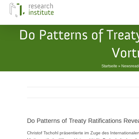
Skip
to
content
Do Patterns of Treat
Vort
Startseite
»
Newsread
Do Patterns of Treaty Ratifications Rev
Christof Tschohl präsentierte im Zuge des Internationale