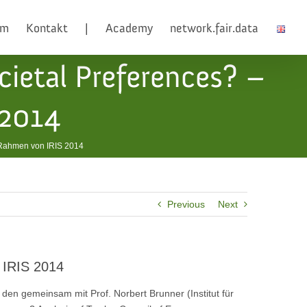
am
Kontakt
|
Academy
network.fair.data
cietal Preferences? –
 2014
m Rahmen von IRIS 2014
Previous
Next
n IRIS 2014
 den gemeinsam mit Prof. Norbert Brunner (Institut für