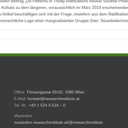
ssten Beitrag „Do Patterns of Treaty Ratifications Reveal Societal Pre
 Aufsatz zu dem längeren, voraussichtlich im März 2014 erscheinende
e Artikel beschäftigen sich mit der Frage, inwiefern aus dem Ratifikatio
nrechtliche Lage einer marginalisierten Gruppe (hier: SexarbeiterIn
Office:
Florianigasse 55/10, 1080 Wien
E-Mail:
kontakt@researchinstitute.at
Tel. Nr.:
+43 1 524 3 524 – 0
Mastodon:
mastodon.researchinstitute.at/@researchinstitute