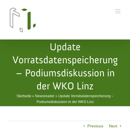
Skip
to
content
Update
Vorratsdatenspeicherung
– Podiumsdiskussion in
der WKO Linz
Startseite
»
Newsreader
»
Update Vorratsdatenspeicherung –
Podiumsdiskussion in der WKO Linz
Previous
Next