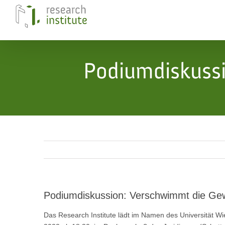
Skip
to
content
Podiumdiskuss
Podiumdiskussion: Verschwimmt die Gew
Das Research Institute lädt im Namen des Universität Wi