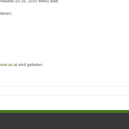
bastei 10-16, 1010 Wien) statt.
tieren:
ivie.ac.at
wird gebeten.