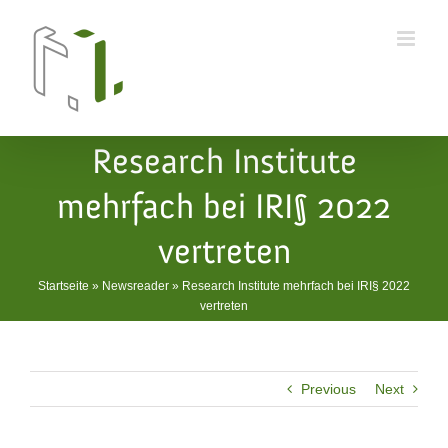
Skip
to
content
Research Institute
mehrfach bei IRI§ 2022
vertreten
Startseite
»
Newsreader
»
Research Institute mehrfach bei IRI§ 2022
vertreten
Previous
Next