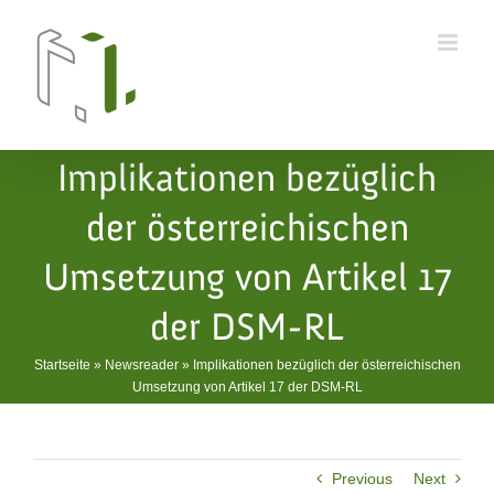
Skip
to
content
Implikationen bezüglich
der österreichischen
Umsetzung von Artikel 17
der DSM-RL
Startseite
»
Newsreader
»
Implikationen bezüglich der österreichischen
Umsetzung von Artikel 17 der DSM-RL
Previous
Next