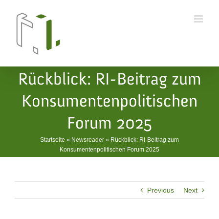
Skip
to
content
Rückblick: RI-Beitrag zum
Konsumentenpolitischen
Forum 2025
Startseite
»
Newsreader
»
Rückblick: RI-Beitrag zum
Konsumentenpolitischen Forum 2025
Previous
Next