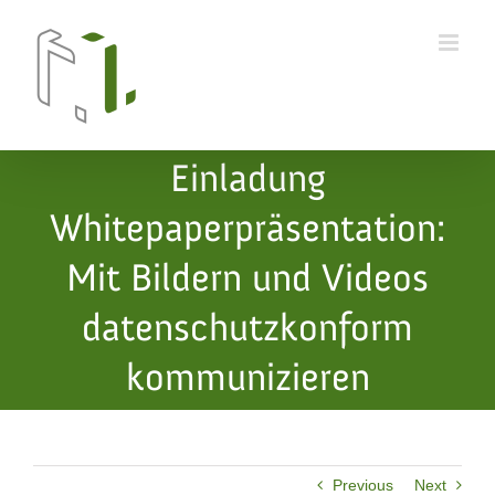
Skip
to
content
Einladung
Whitepaperpräsentation:
Mit Bildern und Videos
datenschutzkonform
kommunizieren
Previous
Next