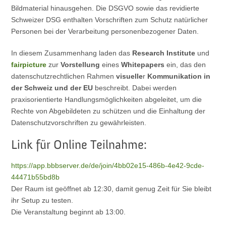
Bildmaterial hinausgehen. Die DSGVO sowie das revidierte
Schweizer DSG enthalten Vorschriften zum Schutz natürlicher
Personen bei der Verarbeitung personenbezogener Daten.
In diesem Zusammenhang laden das
Research Institute
und
fairpicture
zur
Vorstellung
eines
Whitepapers
ein, das den
datenschutzrechtlichen Rahmen
visuelle
r
Kommunikation in
der Schweiz und der EU
beschreibt. Dabei werden
praxisorientierte Handlungsmöglichkeiten abgeleitet, um die
Rechte von Abgebildeten zu schützen und die Einhaltung der
Datenschutzvorschriften zu gewährleisten.
Link für Online Teilnahme:
https://app.bbbserver.de/de/join/4bb02e15-486b-4e42-9cde-
44471b55bd8b
Der Raum ist geöffnet ab 12:30, damit genug Zeit für Sie bleibt
ihr Setup zu testen.
Die Veranstaltung beginnt ab 13:00.