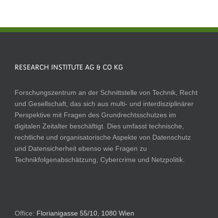
RESEARCH INSTITUTE AG & CO KG
Forschungszentrum an der Schnittstelle von Technik, Recht
und Gesellschaft, das sich aus multi- und interdisziplinärer
Perspektive mit Fragen des Grundrechtsschutzes im
digitalen Zeitalter beschäftigt. Dies umfasst technische,
rechtliche und organisatorische Aspekte von Datenschutz
und Datensicherheit ebenso wie Fragen zu
Technikfolgenabschätzung, Cybercrime und Netzpolitik.
Office:
Florianigasse 55/10, 1080 Wien